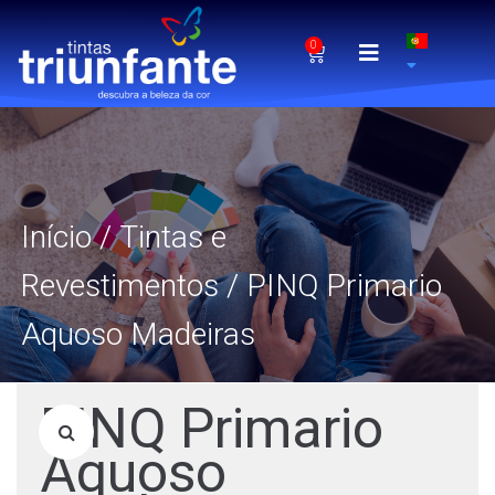
0
Início
/
Tintas e
Revestimentos
/ PINQ Primario
Aquoso Madeiras
PINQ Primario
Aquoso