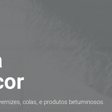
a
cor
 vernizes, colas, e produtos betuminosos.