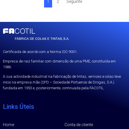
1
2
Seguinte
Certificada de acordo com a Norma ISO 9001.
Empresa de raiz familiar com dimensão de uma PME, constituída em
1986.
A sua actividade industrial na fabricação de tintas, vernizes e colas teve
inicio na empresa mãe (SPD – Sociedade Portuense de Drogas, S.A.)
fundada em 1953 e, posteriormente, continuada pela FACOTIL.
Links Úteis
Home
Conta de cliente