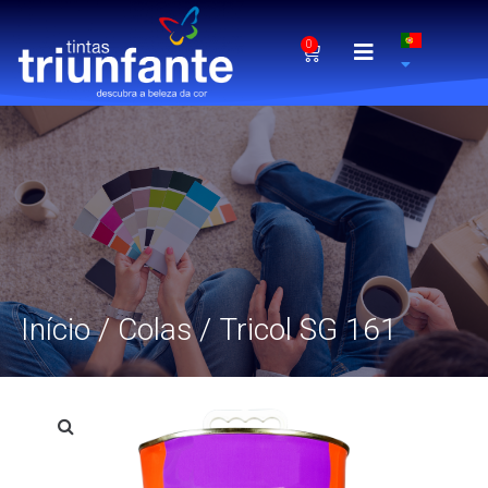
0
Início
/
Colas
/ Tricol SG 161