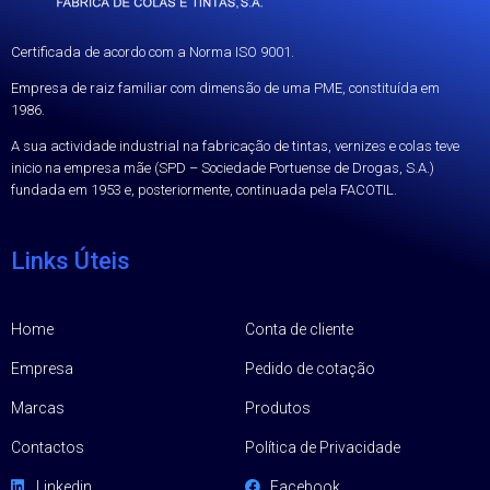
Certificada de acordo com a Norma ISO 9001.
Empresa de raiz familiar com dimensão de uma PME, constituída em
1986.
A sua actividade industrial na fabricação de tintas, vernizes e colas teve
inicio na empresa mãe (SPD – Sociedade Portuense de Drogas, S.A.)
fundada em 1953 e, posteriormente, continuada pela FACOTIL.
Links Úteis
Home
Conta de cliente
Empresa
Pedido de cotação
Marcas
Produtos
Contactos
Política de Privacidade
Linkedin
Facebook