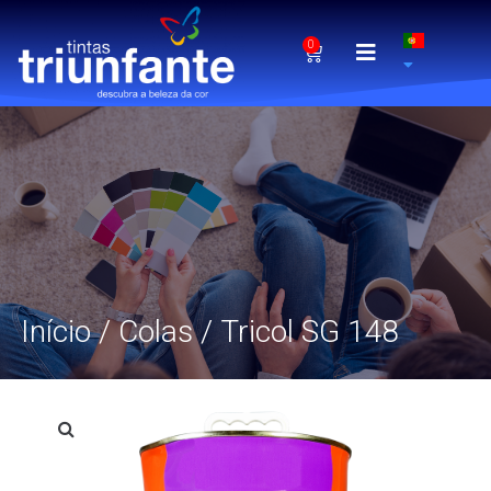
0
Início
/
Colas
/ Tricol SG 148