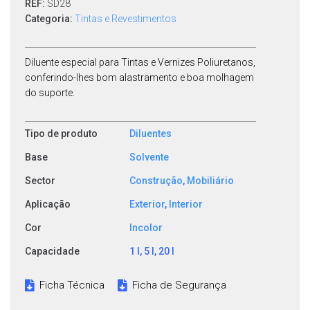
REF:
SD28
Categoria:
Tintas e Revestimentos
Diluente especial para Tintas e Vernizes Poliuretanos,
conferindo-lhes bom alastramento e boa molhagem
do suporte.
Tipo de produto
Diluentes
Base
Solvente
Sector
Construção
,
Mobiliário
Aplicação
Exterior
,
Interior
Cor
Incolor
Capacidade
1 l, 5 l, 20 l
Ficha Técnica
Ficha de Segurança