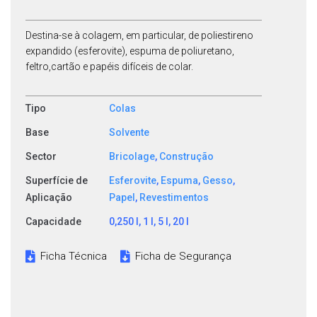
Destina-se à colagem, em particular, de poliestireno
expandido (esferovite), espuma de poliuretano,
feltro,cartão e papéis difíceis de colar.
Tipo
Colas
Base
Solvente
Sector
Bricolage
,
Construção
Superfície de
Esferovite
,
Espuma
,
Gesso
,
Aplicação
Papel
,
Revestimentos
Capacidade
0,250 l, 1 l, 5 l, 20 l
Ficha Técnica
Ficha de Segurança